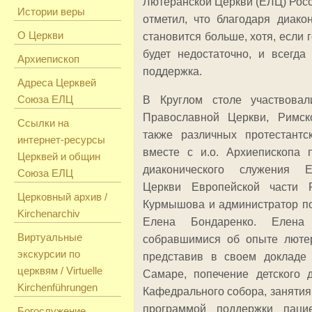
Лютеранской Церкви (ЕЛЦ) Росс
Истории веры
отметил, что благодаря диако
О Церкви
становится больше, хотя, если 
будет недостаточно, и всегда
Архиепископ
поддержка.
Адреса Церквей
Союза ЕЛЦ
В Круглом столе участвовал
Православной Церкви, Римско
Ссылки на
также различных протестантс
интернет-ресурсы
вместе с и.о. Архиепископа 
Церквей и общин
диаконического служения Ев
Союза ЕЛЦ
Церкви Европейской части
Церковный архив /
Курмышова и администратор п
Kirchenarchiv
Елена Бондаренко. Елена
Виртуальные
собравшимися об опыте лютер
экскурсии по
представив в своем докладе
церквям / Virtuelle
Самаре, попечение детского 
Kirchenführungen
Кафедрального собора, занятия
программой поддержки пац
Богослужение