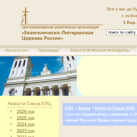
Всё у вас да б
с любо
1 Кор.
Кто есть кто
Проповеди
'ЕВАНГЕЛИЧЕСКАЯ МОЛОДЕЖЬ'
Новости Союза ЕЛЦ
ЕЛЦ
/
Архив
/
Новости Союза ЕЛЦ
2026 год
стол по социальному служению в 
2025 год
связей Русской Православной Цер
2024 год
2023 год