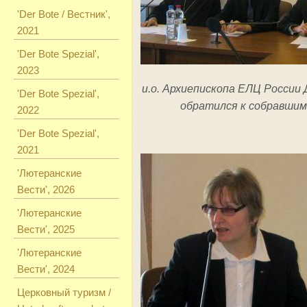
'Der Bote / Вестник',
2021
'Der Bote Spezial',
2023
и.о. Архиепископа ЕЛЦ России 
'Der Bote Spezial',
обратился к собравшим
2022
'Der Bote Spezial',
2021
'Лютеранские
Вести', 2026
'Лютеранские
Вести', 2025
'Лютеранские
Вести', 2024
Церковный туризм /