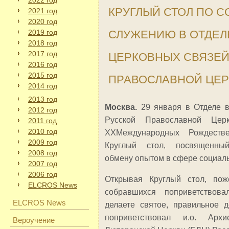
2022 год
КРУГЛЫЙ СТОЛ ПО 
2021 год
2020 год
2019 год
СЛУЖЕНИЮ В ОТДЕЛ
2018 год
2017 год
ЦЕРКОВНЫХ СВЯЗЕЙ
2016 год
2015 год
ПРАВОСЛАВНОЙ ЦЕР
2014 год
2013 год
Москва.
29 января в Отделе в
2012 год
Русской Православной Це
2011 год
2010 год
XXМеждународных Рождестве
2009 год
Круглый стол, посвященны
2008 год
обмену опытом в сфере социаль
2007 год
2006 год
Открывая Круглый стол, по
ELCROS News
собравшихся поприветствов
ELCROS News
делаете святое, правильное 
поприветствовал и.о. Архие
Вероучение