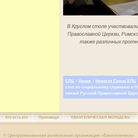
В Круглом столе участвовал
Православной Церкви, Римско
также различных проте
ЕЛЦ
/
Архив
/
Новости Союза ЕЛЦ
стол по социальному служению в 
связей Русской Православной Цер
Кто есть кто
Проповеди
'ЕВАНГЕЛИЧЕСКАЯ МОЛОДЕЖЬ'
© Централизованная религиозная организация «Евангелическо-