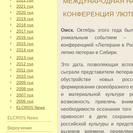
МЕЖДУНАРОДНАЯ Н
2022 год
2021 год
2020 год
КОНФЕРЕНЦИЯ 'ЛЮТ
2019 год
2018 год
Омск.
Октябрь этого года был
2017 год
2016 год
уникальным событием – М
2015 год
конференцией «Лютеране в Рос
2014 год
летию лютеран в Сибири.
2013 год
2012 год
Это дата, позволяющая вспо
2011 год
сыграли представители лютера
2010 год
обустройстве новых росс
2009 год
формировании своеобразного ку
2008 год
и материальной культуре р
2007 год
2006 год
возможность привлечь вни
ELCROS News
необходимости осознания того
привносят в дело сохране
ELCROS News
российской культуры и предо
Вероучение
вызовов времени, проявля