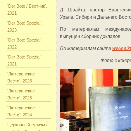
'Der Bote / Вестник',
Д. Швайтц, пастор Евангелич
2021
Урала, Сибири и Дальнего Вост
'Der Bote Spezial',
По материалам междунаро
2023
выпущен сборник докладов.
'Der Bote Spezial',
2022
По материалам сайта
www.elku
'Der Bote Spezial',
Фото с конф
2021
'Лютеранские
Вести', 2026
'Лютеранские
Вести', 2025
'Лютеранские
Вести', 2024
Церковный туризм /