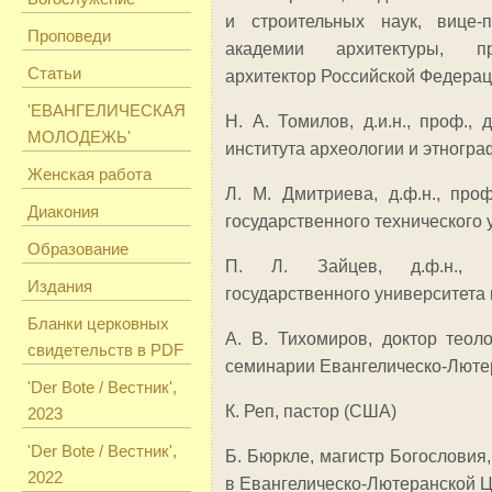
и строительных наук, вице-
Проповеди
академии архитектуры, п
Статьи
архитектор Российской Федерац
'ЕВАНГЕЛИЧЕСКАЯ
Н. А. Томилов, д.и.н., проф.,
МОЛОДЕЖЬ'
института археологии и этногр
Женская работа
Л. М. Дмитриева, д.ф.н., про
Диакония
государственного технического 
Образование
П. Л. Зайцев, д.ф.н., 
Издания
государственного университета 
Бланки церковных
А. В. Тихомиров, доктор теоло
свидетельств в PDF
семинарии Евангелическо-Люте
'Der Bote / Вестник',
К. Реп, пастор (США)
2023
'Der Bote / Вестник',
Б. Бюркле, магистр Богословия
2022
в Евангелическо-Лютеранской Ц