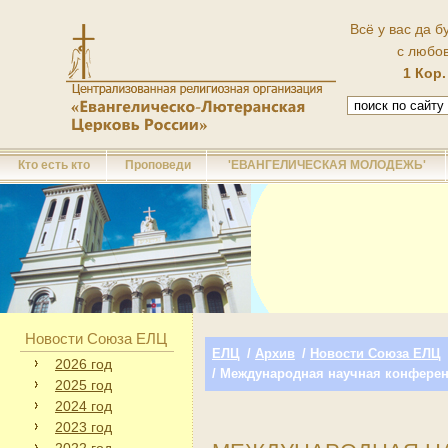
Всё у вас да б
с любо
1 Кор.
Кто есть кто
Проповеди
'ЕВАНГЕЛИЧЕСКАЯ МОЛОДЕЖЬ'
Новости Союза ЕЛЦ
ЕЛЦ
/
Архив
/
Новости Союза ЕЛЦ
2026 год
/ Международная научная конферен
2025 год
2024 год
2023 год