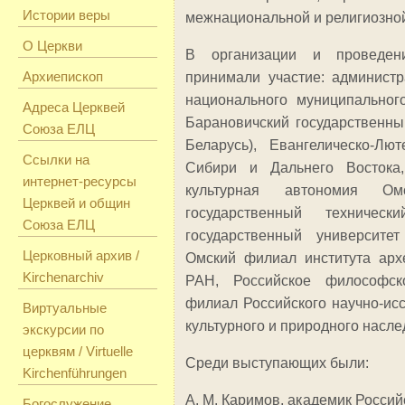
Истории веры
межнациональной и религиозной
О Церкви
В организации и проведен
Архиепископ
принимали участие: администр
национального муниципальног
Адреса Церквей
Барановичский государственны
Союза ЕЛЦ
Беларусь), Евангелическо-Лю
Ссылки на
Сибири и Дальнего Востока,
интернет-ресурсы
культурная автономия Ом
Церквей и общин
государственный техническ
Союза ЕЛЦ
государственный университет
Церковный архив /
Омский филиал института арх
Kirchenarchiv
РАН, Российское философск
филиал Российского научно-исс
Виртуальные
культурного и природного насле
экскурсии по
церквям / Virtuelle
Среди выступающих были:
Kirchenführungen
А. М. Каримов, академик Росси
Богослужение