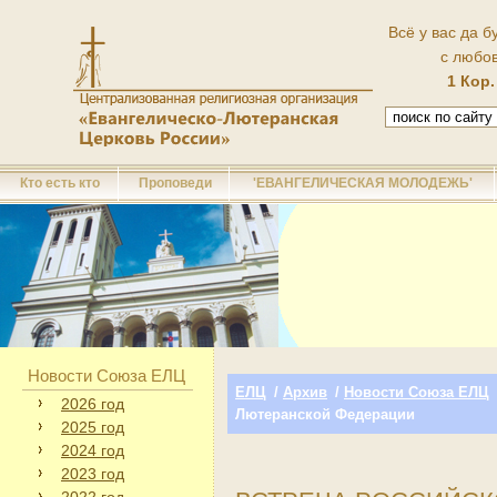
Всё у вас да б
с любо
1 Кор.
Кто есть кто
Проповеди
'ЕВАНГЕЛИЧЕСКАЯ МОЛОДЕЖЬ'
Новости Союза ЕЛЦ
ЕЛЦ
/
Архив
/
Новости Союза ЕЛЦ
2026 год
Лютеранской Федерации
2025 год
2024 год
2023 год