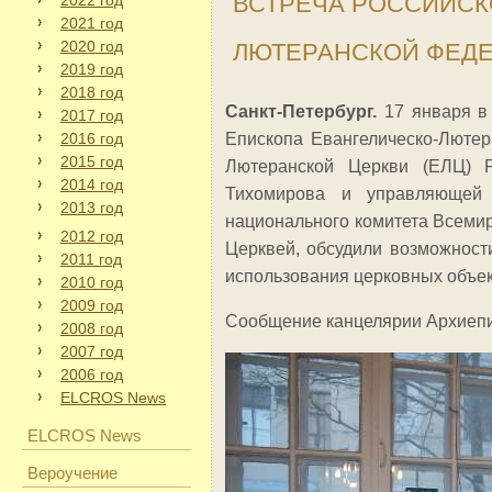
ВСТРЕЧА РОССИЙСК
2022 год
2021 год
2020 год
ЛЮТЕРАНСКОЙ ФЕД
2019 год
2018 год
Санкт-Петербург.
17 января в 
2017 год
2016 год
Епископа Евангелическо-Лютер
2015 год
Лютеранской Церкви (ЕЛЦ) Р
2014 год
Тихомирова и управляющей
2013 год
национального комитета Всеми
2012 год
Церквей, обсудили возможност
2011 год
использования церковных объект
2010 год
2009 год
Сообщение канцелярии Архиеп
2008 год
2007 год
2006 год
ELCROS News
ELCROS News
Вероучение