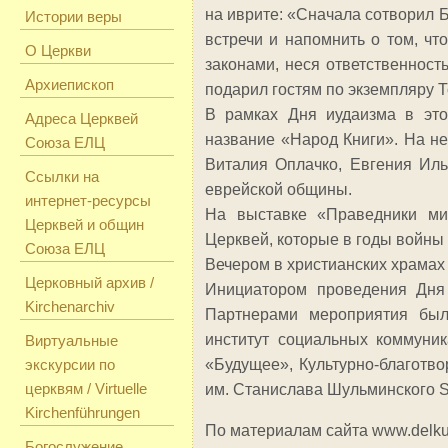
на иврите: «Сначала сотворил 
Истории веры
встречи и напомнить о том, чт
О Церкви
законами, неся ответственнос
Архиепископ
подарил гостям по экземпляру Т
В рамках Дня иудаизма в это
Адреса Церквей
название «Народ Книги». На не
Союза ЕЛЦ
Виталия Оплачко, Евгения Ил
Ссылки на
еврейской общины.
интернет-ресурсы
На выставке «Праведники ми
Церквей и общин
Церквей, которые в годы войны 
Союза ЕЛЦ
Вечером в христианских храмах
Церковный архив /
Инициатором проведения Дня 
Kirchenarchiv
Партнерами мероприятия был
институт социальных коммуник
Виртуальные
экскурсии по
«Будущее», Культурно-благотв
церквям / Virtuelle
им. Станислава Шульминского 
Kirchenführungen
По материалам сайта www.delku
Богослужение