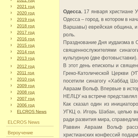
2022 год
2021 год
Одесса.
17 января христиане У
2020 год
Одесса – город, в котором в на
2019 год
2018 год
Варшавы) еврейская община, и
2017 год
роль.
2016 год
Празднование Дня иудаизма в 
2015 год
священнослужителями синагог
2014 год
культурную (две фотовыставки).
2013 год
В этот день епископы и священ
2012 год
2011 год
Греко-Католической Церкви (
2010 год
посетили синагогу «Хаббад Ш
2009 год
Авраам Вольф. Впервые в истор
2008 год
НЕЛЦУ на встрече представлял 
2007 год
Как сказал один из инициатор
2006 год
ELCROS News
УГКЦ о. Игорь Шабан, целью в
ради развития мира, справедли
ELCROS News
Раввин Авраам Вольф расск
Вероучение
христианских конфессий подари