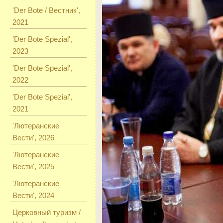
'Der Bote / Вестник',
2021
'Der Bote Spezial',
2023
'Der Bote Spezial',
2022
'Der Bote Spezial',
2021
'Лютеранские
Вести', 2026
'Лютеранские
Вести', 2025
'Лютеранские
Вести', 2024
Церковный туризм /