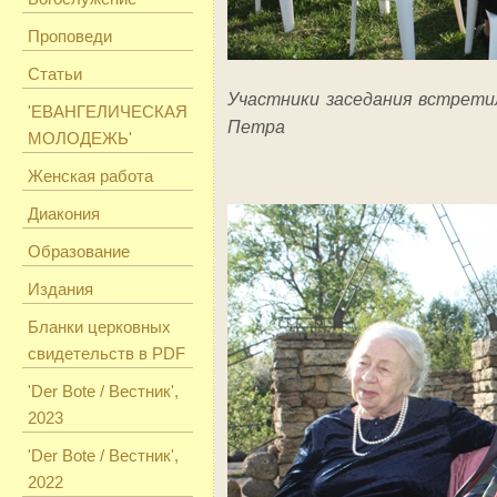
Проповеди
Статьи
Участники заседания встрети
'ЕВАНГЕЛИЧЕСКАЯ
Петра
МОЛОДЕЖЬ'
Женская работа
Диакония
Образование
Издания
Бланки церковных
свидетельств в PDF
'Der Bote / Вестник',
2023
'Der Bote / Вестник',
2022