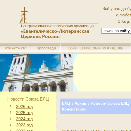
Всё у вас да б
с любо
1 Кор.
Кто есть кто
Проповеди
'ЕВАНГЕЛИЧЕСКАЯ МОЛОДЕЖЬ'
Новости Союза ЕЛЦ
ЕЛЦ
/
Архив
/
Новости Союза ЕЛЦ
2026 год
Консистории
2025 год
2024 год
2023 год