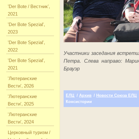
'Der Bote / Вестник',
2021
'Der Bote Spezial',
2023
'Der Bote Spezial',
2022
Участники заседания встрети
'Der Bote Spezial',
Петра. Слева направо: Мари
2021
Брауэр
'Лютеранские
Вести', 2026
ЕЛЦ
/
Архив
/
Новости Союза ЕЛЦ
'Лютеранские
Консистории
Вести', 2025
'Лютеранские
Вести', 2024
Церковный туризм /