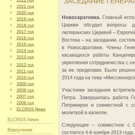
ЗАСЕДАНИЕ ГЕНЕРА
2022 год
2021 год
2020 год
Новосаратовка.
Главный испол
2019 год
Церкви обсудил вопросы де
2018 год
2017 год
лютеранских Церквей – Европей
2016 год
Востока – на заседании, состо
2015 год
в Новосаратовке. Члены Гене
2014 год
касающихся работы Канцеляри
2013 год
укрепления сотрудничества с с
2012 год
за ее пределами. Было решен
2011 год
2010 год
2014 года на тему «Миссионерс
2009 год
Участники заседания встрети
2008 год
2007 год
Петра. Завершилась работа Г
2006 год
Петрикирхе и совместной с с
ELCROS News
молитвой в капелле.
ELCROS News
Следующее – совместное с 
Вероучение
состоится 4-6 ноября 2013 года.