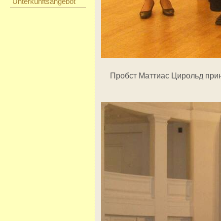
Unterkunftsangebot
Пробст Маттиас Цирольд прин