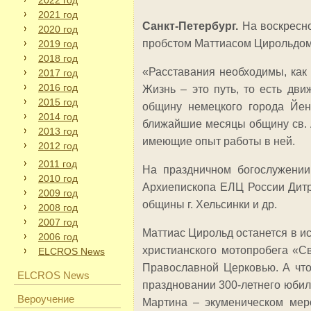
2022 год
2021 год
Санкт-Петербург.
На воскресн
2020 год
пробстом Маттиасом Цирольдом.
2019 год
2018 год
«Расставания необходимы, как 
2017 год
2016 год
Жизнь – это путь, то есть дв
2015 год
общину немецкого города Йен
2014 год
ближайшие месяцы общину св. А
2013 год
имеющие опыт работы в ней.
2012 год
2011 год
На праздничном богослужении
2010 год
Архиепископа ЕЛЦ России Дитр
2009 год
общины г. Хельсинки и др.
2008 год
2007 год
Маттиас Цирольд останется в ис
2006 год
христианского мотопробега «С
ELCROS News
Православной Церковью. А что
ELCROS News
праздновании 300-летнего юбиле
Вероучение
Мартина – экуменическом мер