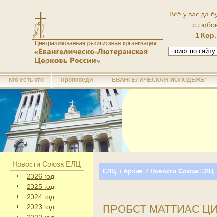
Всё у вас да б
с любо
1 Кор.
Кто есть кто
Проповеди
'ЕВАНГЕЛИЧЕСКАЯ МОЛОДЕЖЬ'
Новости Союза ЕЛЦ
ЕЛЦ
/
Архив
/
Новости Союза ЕЛЦ
2026 год
2025 год
2024 год
2023 год
ПРОБСТ МАТТИАС Ц