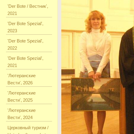
'Der Bote / Вестник',
2021
'Der Bote Spezial',
2023
'Der Bote Spezial',
2022
'Der Bote Spezial',
2021
'Лютеранские
Вести', 2026
'Лютеранские
Вести', 2025
'Лютеранские
Вести', 2024
Церковный туризм /