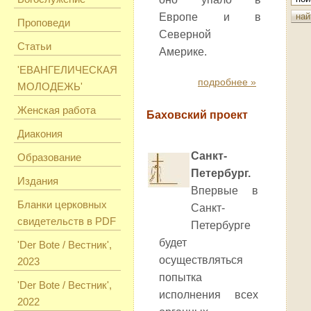
Европе и в
Проповеди
Северной
Статьи
Америке.
'ЕВАНГЕЛИЧЕСКАЯ
подробнее »
МОЛОДЕЖЬ'
Женская работа
Баховский проект
Диакония
Санкт-
Образование
Петербург.
Издания
Впервые в
Бланки церковных
Санкт-
свидетельств в PDF
Петербурге
будет
'Der Bote / Вестник',
осуществляться
2023
попытка
'Der Bote / Вестник',
исполнения всех
2022