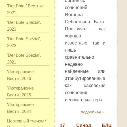
органных
'Der Bote / Вестник',
сочинений
2021
Иоганна
Себастьяна Баха.
'Der Bote Spezial',
Прозвучат как
2023
хорошо
'Der Bote Spezial',
известные, так и
2022
лишь
'Der Bote Spezial',
сравнительно
2021
недавно
найденные или
'Лютеранские
Вести', 2026
атрибутированные
как баховские
'Лютеранские
сочинения
Вести', 2025
великого мастера.
'Лютеранские
Вести', 2024
подробнее »
Церковный туризм /
17 Синод ЕЛЦ