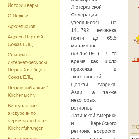
Истории веры
Лютеранской
Федерации
О Церкви
увеличилось на
Архиепископ
141.792 человека
Адреса Церквей
почти до 68,5
Союза ЕЛЦ
миллионов
(68.464.091). В то
Ссылки на
Кн
время как число
интернет-ресурсы
прихожан в
Церквей и общин
лютеранской
Союза ЕЛЦ
Церкви Африки,
Церковный архив /
Азии, а также
Kirchenarchiv
некоторых
Виртуальные
регионов
экскурсии по
Латинской Америки
церквям / Virtuelle
и Карибского
ПО
Kirchenführungen
региона возросло,
Богослужение
оно упало в