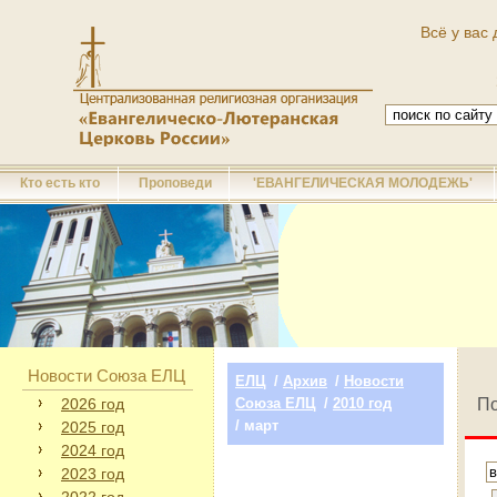
Всё у вас 
Кто есть кто
Проповеди
'ЕВАНГЕЛИЧЕСКАЯ МОЛОДЕЖЬ'
Новости Союза ЕЛЦ
ЕЛЦ
/
Архив
/
Новости
2026 год
Союза ЕЛЦ
/
2010 год
По
/ март
2025 год
2024 год
2023 год