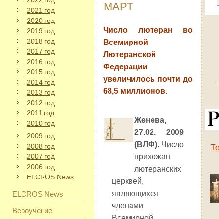
2022 год
МАРТ
2021 год
2020 год
Число лютеран во
2019 год
2018 год
Всемирной
2017 год
Лютеранской
2016 год
Федерации
2015 год
увеличилось почти до
2014 год
68,5 миллионов.
2013 год
2012 год
2011 год
Женева,
2010 год
27.02. 2009
2009 год
(ВЛФ)
. Число
2008 год
Т
2007 год
прихожан
2006 год
лютеранских
ELCROS News
церквей,
являющихся
ELCROS News
членами
Вероучение
Всемирной