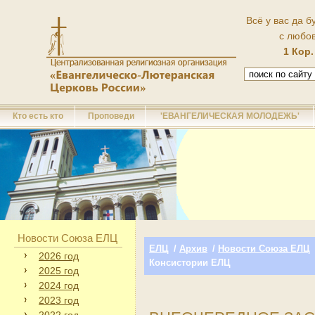
Всё у вас да б
с любо
1 Кор.
Кто есть кто
Проповеди
'ЕВАНГЕЛИЧЕСКАЯ МОЛОДЕЖЬ'
Новости Союза ЕЛЦ
ЕЛЦ
/
Архив
/
Новости Союза ЕЛЦ
2026 год
Консистории ЕЛЦ
2025 год
2024 год
2023 год