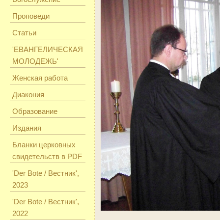
Проповеди
Статьи
'ЕВАНГЕЛИЧЕСКАЯ
МОЛОДЕЖЬ'
Женская работа
Диакония
Образование
Издания
Бланки церковных
свидетельств в PDF
'Der Bote / Вестник',
2023
'Der Bote / Вестник',
2022