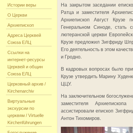
Истории веры
На закрытом заседании еписк
Ратца и заместителя Архиепи
О Церкви
Архиепископ Август Крузе 
Архиепископ
Генеральном Синоде, стать с
лютеранской церкви Европейск
Адреса Церквей
Крузе предложил Зигфриду Шп
Союза ЕЛЦ
Его деятельность в этом качест
Ссылки на
и Гродно.
интернет-ресурсы
Церквей и общин
В кадровых вопросах было пр
Союза ЕЛЦ
Крузе утвердить Марину Худен
Церковный архив /
ЦЦУ.
Kirchenarchiv
На заключительном богослужени
Виртуальные
заместителя Архиепископ
экскурсии по
ассистировали епископ Зигфри
церквям / Virtuelle
Антон Тихомиров.
Kirchenführungen
Богослужение