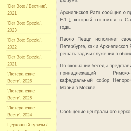
форуме.
'Der Bote / Вестник',
Архиепископ Ратц сообщил о 
2021
ЕЛЦ, который состоится в Са
'Der Bote Spezial',
года.
2023
Паоло Пецци исполняет сво
'Der Bote Spezial',
Петербурге, как и Архиепископ 
2022
решать задачи служения в обоих
'Der Bote Spezial',
2021
По окончании беседы представ
принадлежащий Римско-
'Лютеранские
кафедральный собор Непоро
Вести', 2026
Марии в Москве.
'Лютеранские
Вести', 2025
'Лютеранские
Сообщение центрального церко
Вести', 2024
Церковный туризм /