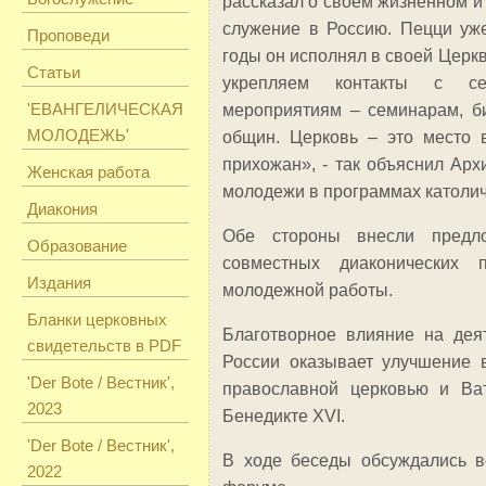
рассказал о своем жизненном и
служение в Россию. Пецци уже
Проповеди
годы он исполнял в своей Церк
Статьи
укрепляем контакты с се
'ЕВАНГЕЛИЧЕСКАЯ
мероприятиям – семинарам, б
МОЛОДЕЖЬ'
общин. Церковь – это место в
прихожан», - так объяснил Арх
Женская работа
молодежи в программах католич
Диакония
О
бе стороны внесли предл
Образование
совместных диаконических 
Издания
молодежной работы.
Бланки церковных
Благотворное влияние на деят
свидетельств в PDF
России оказывает улучшение 
'Der Bote / Вестник',
православной церковью и Ват
2023
Бенедикте
XVI
.
'Der Bote / Вестник',
В ходе беседы обсуждались 
2022