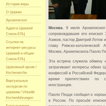
Истории веры
О Церкви
Архиепископ
Москва
.
9 июля
Архиеписко
Адреса Церквей
Союза ЕЛЦ
сопровождавшие его епископ 
Азиков, пастор Дмитрий Лотов 
Ссылки на
главу Римско-католической
интернет-ресурсы
Москве, Архиепископа Паоло Пе
Церквей и общин
Союза ЕЛЦ
Эта встреча служила обмену 
Церковный архив /
затрагивают интересы обеих Ц
Kirchenarchiv
конфессий в Российской Федер
время препятствиях по сл
Виртуальные
иностранцев.
экскурсии по
церквям / Virtuelle
Паоло Пецци сообщил о
хорош
Kirchenführungen
в России. По просьбе еписк
Богослужение