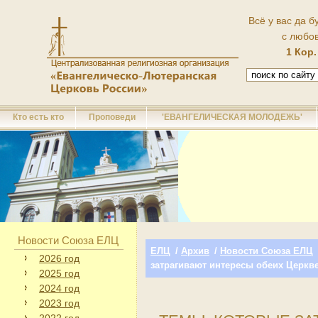
Всё у вас да б
с любо
1 Кор.
Кто есть кто
Проповеди
'ЕВАНГЕЛИЧЕСКАЯ МОЛОДЕЖЬ'
Новости Союза ЕЛЦ
ЕЛЦ
/
Архив
/
Новости Союза ЕЛЦ
2026 год
затрагивают интересы обеих Церкв
2025 год
2024 год
2023 год