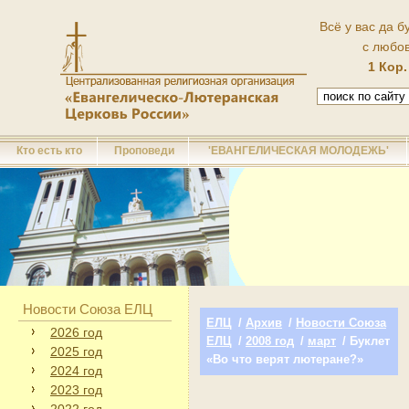
Всё у вас да б
с любо
1 Кор.
Кто есть кто
Проповеди
'ЕВАНГЕЛИЧЕСКАЯ МОЛОДЕЖЬ'
Новости Союза ЕЛЦ
ЕЛЦ
/
Архив
/
Новости Союза
2026 год
ЕЛЦ
/
2008 год
/
март
/ Буклет
2025 год
«Во что верят лютеране?»
2024 год
2023 год