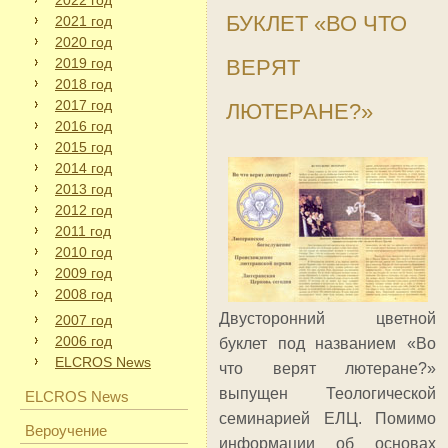
2022 год
БУКЛЕТ «ВО ЧТО
2021 год
2020 год
2019 год
ВЕРЯТ
2018 год
2017 год
ЛЮТЕРАНЕ?»
2016 год
2015 год
2014 год
2013 год
2012 год
2011 год
2010 год
2009 год
2008 год
Двусторонний цветной
2007 год
2006 год
буклет под названием «Во
ELCROS News
что верят лютеране?»
выпущен Теологической
ELCROS News
семинарией ЕЛЦ. Помимо
Вероучение
информации об основах