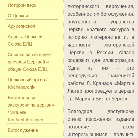
Истории веры
лютеранского вероучения,
особенностях богослужения,
О Церкви
внутреннего убранства
Архиепископ
церкви, краткого экскурса в
Адреса Церквей
историю лютеранства и, в
Союза ЕЛЦ
частности, лютеранской
Церкви в России, флаер
Ссылки на интернет-
содержит две иллюстрации.
ресурсы Церквей и
Одна из них – это
общин Союза ЕЛЦ
репродукция знаменитой
Церковный архив /
работы Л. Кранаха «Мартин
Kirchenarchiv
Лютер проповедует в церкви
Виртуальные
св. Марии в Виттенберге».
экскурсии по церквям
Благодаря доступному
/ Virtuelle
стилю изложения издание
Kirchenführungen
позволяет всем
Богослужение
интересующимся получить