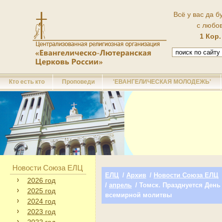
Всё у вас да б
с любо
1 Кор.
Кто есть кто
Проповеди
'ЕВАНГЕЛИЧЕСКАЯ МОЛОДЕЖЬ'
Новости Союза ЕЛЦ
ЕЛЦ
/
Архив
/
Новости Союза ЕЛЦ
2026 год
/
апрель
/ Томск. Празднуется День
2025 год
всемирной молитвы
2024 год
2023 год