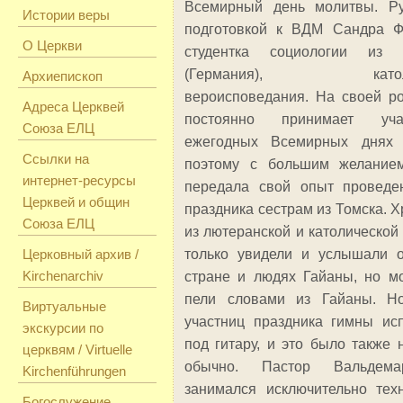
Всемирный день молитвы. Ру
Истории веры
подготовкой к ВДМ Сандра Ф
О Церкви
сту­дентка социологии из 
(Германия), католич
Архиепископ
вероисповедания. На своей р
Адреса Церквей
постоянно принимает уч
Союза ЕЛЦ
ежегодных Всемирных днях 
Ссылки на
поэтому с большим желание
интернет-ресурсы
передала свой опыт проведе
Церквей и общин
праздника сестрам из Томска. 
Союза ЕЛЦ
из лютеранской и католической
Церковный архив /
только увидели и услышали 
Kirchenarchiv
стране и людях Гайаны, но м
пели словами из Гайаны. Н
Виртуальные
участниц праздника гимны ис
экскурсии по
под гитару, и это было также 
церквям / Virtuelle
обычно. Пастор Вальдем
Kirchenführungen
занимался исключительно тех
Богослужение