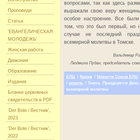
во­просами, так как здесь раз
Проповеди
выражали свою веру женщины
особое настроение. Все был
Статьи
том, что это был первый, но 
'ЕВАНГЕЛИЧЕСКАЯ
случае не последний праз
МОЛОДЕЖЬ'
всемирной молитвы в Том­ске.
Женская работа
Вальдемар Р
Диакония
Людмила Пудан, председатель со
Образование
ЕЛЦ
/
Архив
/
Новости Союза ЕЛЦ
Издания
/
апрель
/ Томск. Празднуется День
всемирной молитвы
Бланки церковных
свидетельств в PDF
'Der Bote / Вестник',
2023
'Der Bote / Вестник',
2022