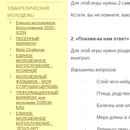
Для этой игры нужны 2 сам
'ЕВАНГЕЛИЧЕСКАЯ
Кстати, вы не помните, как
МОЛОДЕЖЬ'
Единое молодежное
Богослужение 2020 -
ICON
ПЕСЕННЫЙ
2. «Покажи-ка нам ответ»
МАРАФОН
Bible Challenge
Для этой игры нужно разде
ЕДИНОЕ
выиграл.
МОЛОДЕЖНОЕ
БОГОСЛУЖЕНИЕ -
Варианты вопросов:
#СОМНОЙ
МОЛОДЕЖНЫЙ
ФЛЭШМОБ - МОЯ
· Слой чего-нибуд
СТАРУШКА ЦЕРКОВЬ
'РЕФОРМАЦИОННЫЙ
· Птица, родствен
МАРАФОН' для
молодежи СОЮЗА
· Болезнь или зла
ЕЛЦ
ЕДИНОЕ
· Мера длины в А
МОЛОДЕЖНОЕ
БОГОСЛУЖЕНИЕ -
'JESUS ART'
· Детеныш овец 