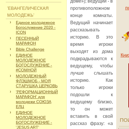
доме»); ведущий - в
п
'ЕВАНГЕЛИЧЕСКАЯ
противоположном
МОЛОДЕЖЬ'
конце комнаты.
Единое молодежное
Ведущий начинает
Богослужение 2020 -
рассказывать
ICON
историю. В это
ПЕСЕННЫЙ
МАРАФОН
время игроки
Bible Challenge
выходят из дома
Кни
ЕДИНОЕ
подкрадываются к
МОЛОДЕЖНОЕ
БОГОСЛУЖЕНИЕ -
ведущему, чтобы
#СОМНОЙ
лучше слышать
МОЛОДЕЖНЫЙ
историю. Как
ФЛЭШМОБ - МОЯ
СТАРУШКА ЦЕРКОВЬ
только игроки
'РЕФОРМАЦИОННЫЙ
подошли к
МАРАФОН' для
молодежи СОЮЗА
ведущему близко,
ЕЛЦ
то он может
ЕДИНОЕ
вставить в свой
МОЛОДЕЖНОЕ
ПО
БОГОСЛУЖЕНИЕ -
рассказ фразу: «а
'JESUS ART'