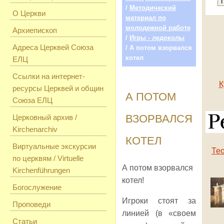
/
Методический
О Церкви
материал по
молодежной работе
Архиепископ
/
Игры - ледоколы
Адреса Церквей Союза
/ А потом взорвался
котел
ЕЛЦ
Ссылки на интернет-
К
ресурсы Церквей и общин
А ПОТОМ
Союза ЕЛЦ
ВЗОРВАЛСЯ
Церковный архив /
Kirchenarchiv
КОТЕЛ
Виртуальные экскурсии
Те
по церквям / Virtuelle
А потом взорвался
Kirchenführungen
котел!
Богослужение
Игроки стоят за
Проповеди
линией (в «своем
Статьи