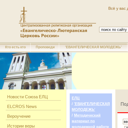
Всё у вас 
Кто есть кто
Проповеди
'ЕВАНГЕЛИЧЕСКАЯ МОЛОДЕЖЬ'
Новости Союза ЕЛЦ
ЕЛЦ
/
'ЕВАНГЕЛИЧЕСКАЯ
Под
ELCROS News
МОЛОДЕЖЬ'
/
Методический
Вероучение
материал по
Истории веры
молодежной работе