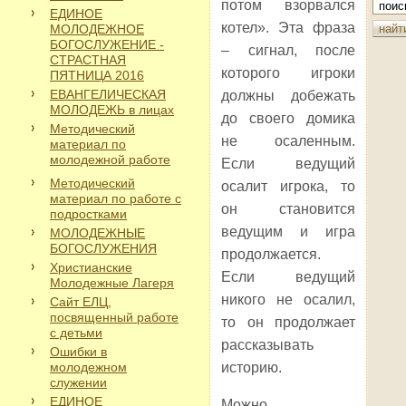
потом взорвался
ЕДИНОЕ
котел». Эта фраза
МОЛОДЕЖНОЕ
БОГОСЛУЖЕНИЕ -
– сигнал, после
СТРАСТНАЯ
которого игроки
ПЯТНИЦА 2016
ЕВАНГЕЛИЧЕСКАЯ
должны добежать
МОЛОДЕЖЬ в лицах
до своего домика
Методический
не осаленным.
материал по
молодежной работе
Если ведущий
Методический
осалит игрока, то
материал по работе с
он становится
подростками
ведущим и игра
МОЛОДЕЖНЫЕ
БОГОСЛУЖЕНИЯ
продолжается.
Христианские
Если ведущий
Молодежные Лагеря
никого не осалил,
Сайт ЕЛЦ,
посвященный работе
то он продолжает
с детьми
рассказывать
Ошибки в
молодежном
историю.
служении
ЕДИНОЕ
Можно