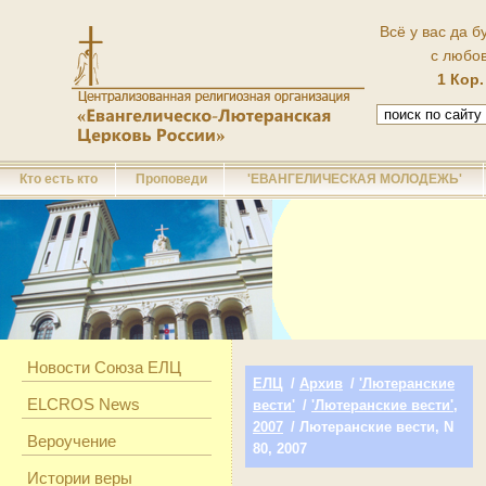
Всё у вас да б
с любо
1 Кор.
Кто есть кто
Проповеди
'ЕВАНГЕЛИЧЕСКАЯ МОЛОДЕЖЬ'
Новости Союза ЕЛЦ
ЕЛЦ
/
Архив
/
'Лютеранские
ELCROS News
вести'
/
'Лютеранские вести',
2007
/ Лютеранские вести, N
Вероучение
80, 2007
Истории веры