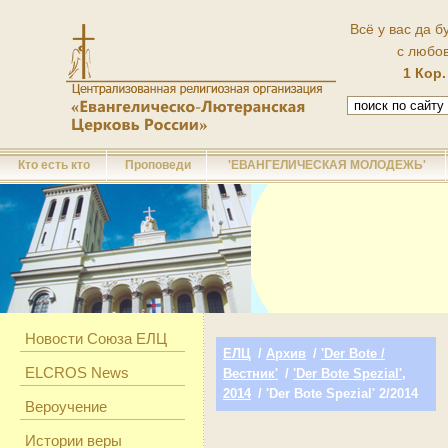
Всё у вас да б
с любо
1 Кор.
Кто есть кто
Проповеди
'ЕВАНГЕЛИЧЕСКАЯ МОЛОДЕЖЬ'
Новости Союза ЕЛЦ
ЕЛЦ
/
Архив
/
'Der Bote /
ELCROS News
Вестник'
/
'Der Bote Spezial',
2014
/ 'Der Bote Spezial' 2/2014
Вероучение
Истории веры