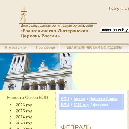
Всё у вас 
Кто есть кто
Проповеди
'ЕВАНГЕЛИЧЕСКАЯ МОЛОДЕЖЬ'
Новости Союза ЕЛЦ
ЕЛЦ
/
Архив
/
Новости Союза
2026 год
ЕЛЦ
/
2016 год
/ февраль
2025 год
2024 год
2023 год
ФЕВРАЛЬ