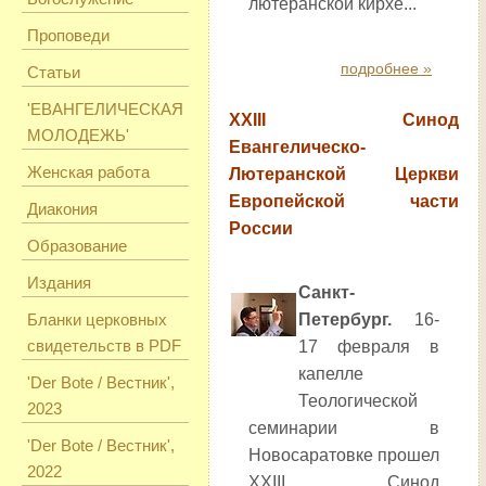
лютеранской кирхе...
Проповеди
подробнее »
Статьи
'ЕВАНГЕЛИЧЕСКАЯ
XXIII Синод
МОЛОДЕЖЬ'
Евангелическо-
Женская работа
Лютеранской Церкви
Европейской части
Диакония
России
Образование
Издания
Санкт-
Бланки церковных
Петербург.
16-
свидетельств в PDF
17 февраля в
капелле
'Der Bote / Вестник',
Теологической
2023
семинарии в
'Der Bote / Вестник',
Новосаратовке прошел
2022
XXIII Синод