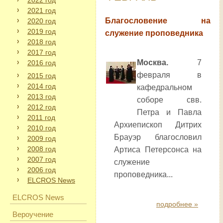
2022 год
2021 год
Благословение на
2020 год
2019 год
служение проповедника
2018 год
2017 год
Москва.
7
2016 год
февраля в
2015 год
2014 год
кафедральном
2013 год
соборе свв.
2012 год
Петра и Павла
2011 год
Архиепископ Дитрих
2010 год
Брауэр благословил
2009 год
2008 год
Артиса Петерсонса на
2007 год
служение
2006 год
проповедника...
ELCROS News
ELCROS News
подробнее »
Вероучение