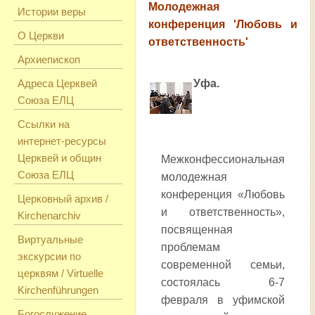
Молодежная
Истории веры
конференция 'Любовь и
О Церкви
ответственность'
Архиепископ
Адреса Церквей
Уфа.
Союза ЕЛЦ
Ссылки на
интернет-ресурсы
Церквей и общин
Межконфессиональная
Союза ЕЛЦ
молодежная
конференция «Любовь
Церковный архив /
и ответственность»,
Kirchenarchiv
посвященная
Виртуальные
проблемам
экскурсии по
современной семьи,
церквям / Virtuelle
состоялась 6-7
Kirchenführungen
февраля в уфимской
Богослужение