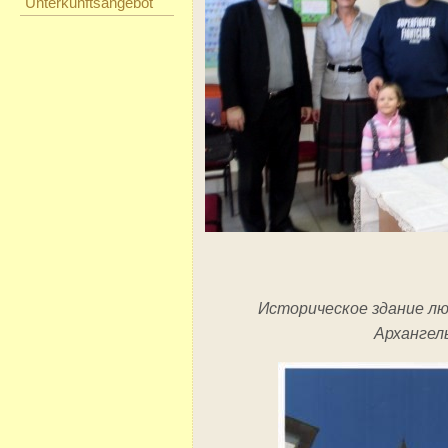
Unterkunftsangebot
Историческое здание лю
Архангел