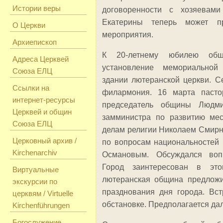
Истории веры
договоренности с хозяевам
Екатерины теперь может п
О Церкви
мероприятия.
Архиепископ
К 20-летнему юбилею общ
Адреса Церквей
установление мемориальной
Союза ЕЛЦ
здании лютеранской церкви. С
Ссылки на
филармония. 16 марта паст
интернет-ресурсы
председатель общины Людм
Церквей и общин
замминистра по развитию мес
Союза ЕЛЦ
делам религии Николаем Смирн
Церковный архив /
по вопросам национальностей 
Kirchenarchiv
Османовым. Обсуждался вопр
Город заинтересован в это
Виртуальные
лютеранская община предложи
экскурсии по
празднования дня города. Вс
церквям / Virtuelle
обстановке. Предполагается да
Kirchenführungen
Богослужение