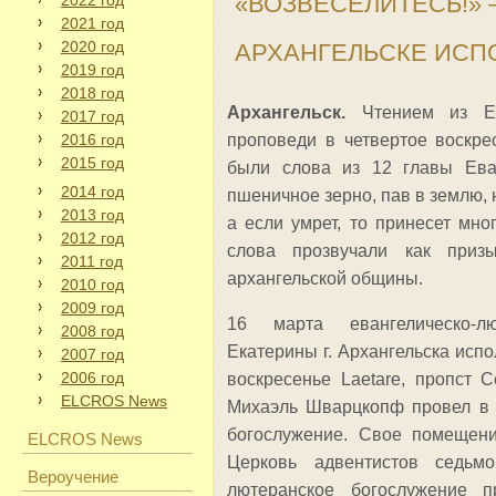
«ВОЗВЕСЕЛИТЕСЬ!» 
2022 год
2021 год
2020 год
АРХАНГЕЛЬСКЕ ИСПО
2019 год
2018 год
Архангельск.
Чтением из Ев
2017 год
2016 год
проповеди в четвертое воскре
2015 год
были слова из 12 главы Ева
2014 год
пшеничное зерно, пав в землю, н
2013 год
а если умрет, то принесет мно
2012 год
слова прозвучали как приз
2011 год
архангельской общины.
2010 год
2009 год
16 марта евангелическо-л
2008 год
Екатерины г. Архангельска испо
2007 год
2006 год
воскресенье Laetare, пропст 
ELCROS News
Михаэль Шварцкопф провел в 
богослужение. Свое помещени
ELCROS News
Церковь адвентистов седьм
Вероучение
лютеранское богослужение п