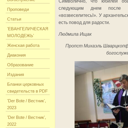
Символично, что юбилей о
следующим днем после в
Проповеди
«возвеселитесь!». У архангель
Статьи
есть повод для радости.
'ЕВАНГЕЛИЧЕСКАЯ
Людмила Ищак
МОЛОДЕЖЬ'
Женская работа
Пропст Михаэль Шварцкопф
богослуж
Диакония
Образование
Издания
Бланки церковных
свидетельств в PDF
'Der Bote / Вестник',
2023
'Der Bote / Вестник',
2022