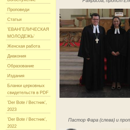
Раярисоа, пропст Ел
Проповеди
Статьи
'ЕВАНГЕЛИЧЕСКАЯ
МОЛОДЕЖЬ'
Женская работа
Диакония
Образование
Издания
Бланки церковных
свидетельств в PDF
'Der Bote / Вестник',
2023
'Der Bote / Вестник',
Пастор Фара (слева) и про
2022