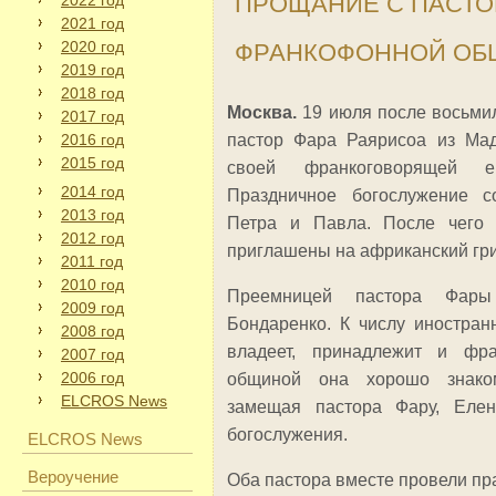
ПРОЩАНИЕ С ПАСТ
2022 год
2021 год
2020 год
ФРАНКОФОННОЙ О
2019 год
2018 год
Москва.
19 июля после восьми
2017 год
2016 год
пастор Фара Раярисоа из Мад
2015 год
своей франкоговорящей ев
2014 год
Праздничное богослужение с
2013 год
Петра и Павла. После чего 
2012 год
приглашены на африканский гри
2011 год
2010 год
Преемницей пастора Фары
2009 год
Бондаренко. К числу иностран
2008 год
владеет, принадлежит и фра
2007 год
2006 год
общиной она хорошо знаком
ELCROS News
замещая пастора Фару, Еле
богослужения.
ELCROS News
Вероучение
Оба пастора вместе провели пр