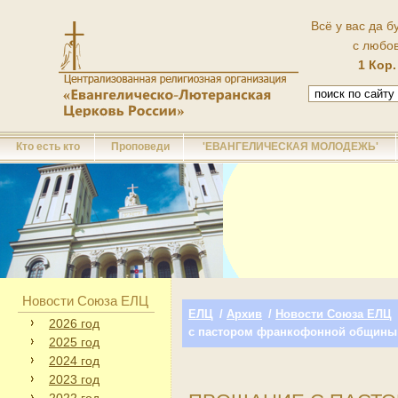
Всё у вас да б
с любо
1 Кор.
Кто есть кто
Проповеди
'ЕВАНГЕЛИЧЕСКАЯ МОЛОДЕЖЬ'
Новости Союза ЕЛЦ
ЕЛЦ
/
Архив
/
Новости Союза ЕЛЦ
2026 год
с пастором франкофонной общины
2025 год
2024 год
2023 год