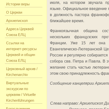
июля, на котором звучала п
Истории веры
языке. Официальное введение 
О Церкви
в должность пастора франкоф
Архиепископ
ближайшее время.
Адреса Церквей
Франкоязычная община со
Союза ЕЛЦ
нескольких французских про
Ссылки на
Франции. Уже 15 лет она 
интернет-ресурсы
Евангелическо-Лютеранской Це
Церквей и общин
России и регулярно собирается
Союза ЕЛЦ
собора свв. Петра и Павла. В 
желание стать частью лютеран
Церковный архив /
этом свою принадлежность фран
Kirchenarchiv
Виртуальные
Сообщение канцелярии Архиеп
экскурсии по
церквям / Virtuelle
Kirchenführungen
Слева направо: Архиепископ Д
Богослужение