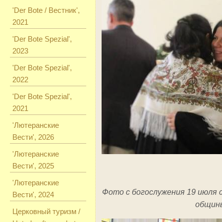
'Der Bote / Вестник',
2021
'Der Bote Spezial',
2023
'Der Bote Spezial',
2022
'Der Bote Spezial',
2021
'Лютеранские
Вести', 2026
'Лютеранские
Вести', 2025
'Лютеранские
Фото с богослужения 19 июля 
Вести', 2024
общин
Церковный туризм /