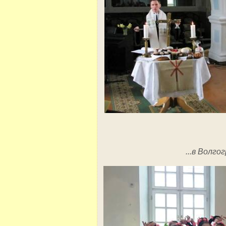
...в Волго