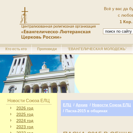
Всё у вас да б
с любо
1 Кор.
Кто есть кто
Проповеди
'ЕВАНГЕЛИЧЕСКАЯ МОЛОДЕЖЬ'
Новости Союза ЕЛЦ
ЕЛЦ
/
Архив
/
Новости Союза ЕЛЦ
2026 год
/ Пасха-2015 в общинах
2025 год
2024 год
2023 год