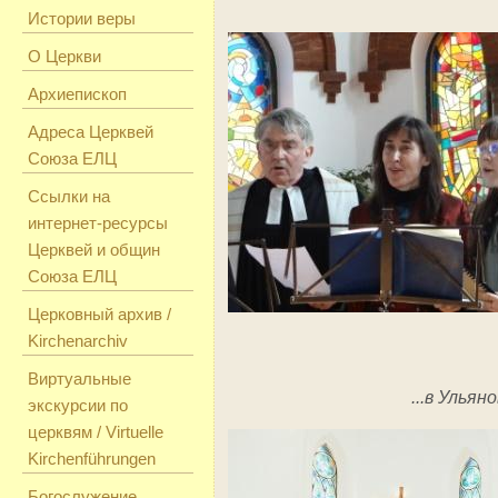
Истории веры
О Церкви
Архиепископ
Адреса Церквей
Союза ЕЛЦ
Ссылки на
интернет-ресурсы
Церквей и общин
Союза ЕЛЦ
Церковный архив /
Kirchenarchiv
Виртуальные
...в Ульян
экскурсии по
церквям / Virtuelle
Kirchenführungen
Богослужение