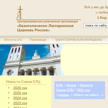
Всё у вас да б
с любо
1 Кор.
Кто есть кто
Проповеди
'ЕВАНГЕЛИЧЕСКАЯ МОЛОДЕЖЬ'
Новости Союза ЕЛЦ
ЕЛЦ
/
Архив
/
Новости
2026 год
Союза ЕЛЦ
/
2011 год
2025 год
/
январь
/ «Никто не забыт…»
2024 год
2023 год