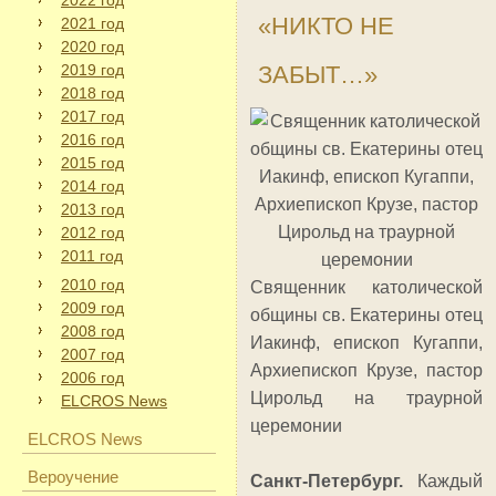
2022 год
«НИКТО НЕ
2021 год
2020 год
2019 год
ЗАБЫТ…»
2018 год
2017 год
2016 год
2015 год
2014 год
2013 год
2012 год
2011 год
2010 год
Священник католической
2009 год
общины св. Екатерины отец
2008 год
Иакинф, епископ Кугаппи,
2007 год
Архиепископ Крузе, пастор
2006 год
Цирольд на траурной
ELCROS News
церемонии
ELCROS News
Вероучение
Санкт-Петербург.
Каждый