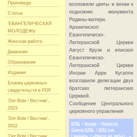
Проповеди
возложили цветы и венки к
подножию монумента
Статьи
Родины-матери.
'ЕВАНГЕЛИЧЕСКАЯ
Архиепископ
МОЛОДЕЖЬ'
Евангелическо-
Женская работа
Лютеранской Церкви
Август Крузе и епископ
Диакония
Евангелическо-
Образование
Лютеранской Церкви
Издания
Ингрии Арри Кугаппи
возглавили делегации двух
Бланки церковных
братских лютеранских
свидетельств в PDF
Церквей.
'Der Bote / Вестник',
Сообщение Центрального
2023
церковного управления
'Der Bote / Вестник',
ЕЛЦ
/
Архив
/
Новости
2022
Союза ЕЛЦ
/
2011 год
'Der Bote / Вестник',
/
январь
/ «Никто не забыт…»