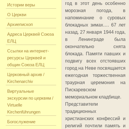
год в этот день особенно
Истории веры
морозная погода, в
О Церкви
напоминание о суровых
Архиепископ
блокадных зимах…. 67 лет
назад, 27 января 1944 года,
Адреса Церквей Союза
в Ленинграде была
ЕЛЦ
окончательно снята
Ссылки на интернет-
блокада. Памяти павших и
ресурсы Церквей и
подвигу всех отстоявших
общин Союза ЕЛЦ
город на Неве посвящается
Церковный архив /
ежегодная торжественная
Kirchenarchiv
траурная церемония на
Пискаревском
Виртуальные
мемориальном кладбище.
экскурсии по церквям /
Представители
Virtuelle
традиционных
Kirchenführungen
христианских конфессий и
Богослужение
религий почтили память и