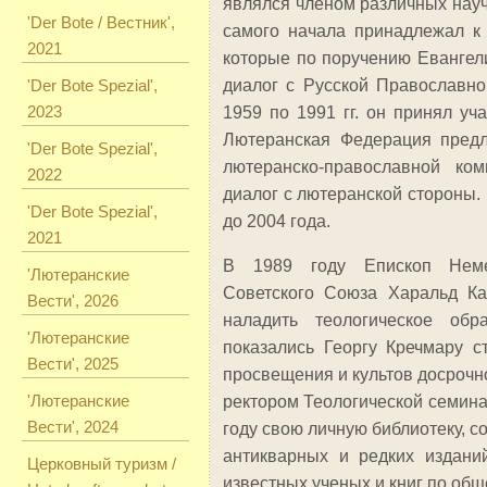
являлся членом различных науч
'Der Bote / Вестник',
самого начала принадлежал к 
2021
которые по поручению Евангел
'Der Bote Spezial',
диалог с Русской Православн
2023
1959 по 1991 гг. он принял уч
Лютеранская Федерация предл
'Der Bote Spezial',
лютеранско-православной ко
2022
диалог с лютеранской стороны.
'Der Bote Spezial',
до 2004 года.
2021
В 1989 году Епископ Немец
'Лютеранские
Советского Союза Харальд Ка
Вести', 2026
наладить теологическое об
'Лютеранские
показались Георгу Кречмару с
Вести', 2025
просвещения и культов досрочно
'Лютеранские
ректором Теологической семина
Вести', 2024
году свою личную библиотеку, 
антикварных и редких изданий
Церковный туризм /
известных ученых и книг по об