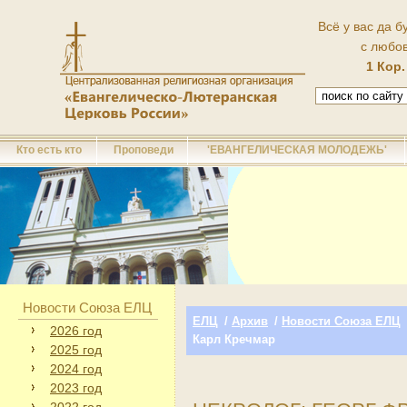
Всё у вас да б
с любо
1 Кор.
Кто есть кто
Проповеди
'ЕВАНГЕЛИЧЕСКАЯ МОЛОДЕЖЬ'
Новости Союза ЕЛЦ
ЕЛЦ
/
Архив
/
Новости Союза ЕЛЦ
2026 год
Карл Кречмар
2025 год
2024 год
2023 год