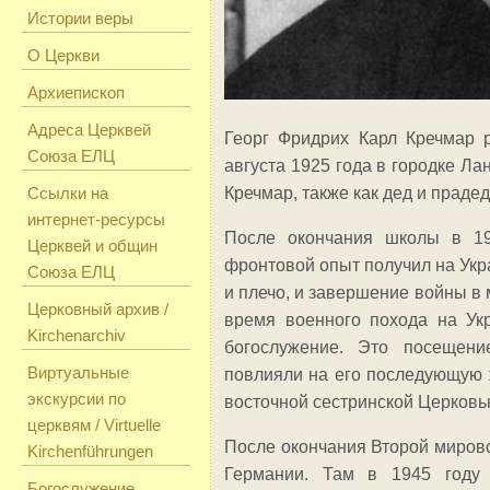
Истории веры
О Церкви
Архиепископ
Адреса Церквей
Георг Фридрих Карл Кречмар 
Союза ЕЛЦ
августа 1925 года в городке Ла
Ссылки на
Кречмар, также как дед и праде
интернет-ресурсы
После окончания школы в 1
Церквей и общин
фронтовой опыт получил на Укра
Союза ЕЛЦ
и плечо, и завершение войны в 
Церковный архив /
время военного похода на Ук
Kirchenarchiv
богослужение. Это посещени
Виртуальные
повлияли на его последующую 
экскурсии по
восточной сестринской Церковь
церквям / Virtuelle
После окончания Второй мирово
Kirchenführungen
Германии. Там в 1945 году 
Богослужение