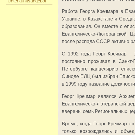
Unterkunftsangebot
Работа Георга Кречмара в Еван
Украине, в Казахстане и Средн
образования. Он вместе с епи
Евангелическо-Лютеранской Ц
после распада СССР активно ра
С 1992 года Георг Кречмар – 
постоянно проживал в Санкт-П
Петербурге канцелярию еписк
Синоде ЕЛЦ был избран Епископ
в 1999 году название должност
Георг Кречмар являлся Архие
Евангелическо-лютеранской цер
вверены семь Региональных цер
Время, когда Георг Кречмар ст
только возрождались и объе