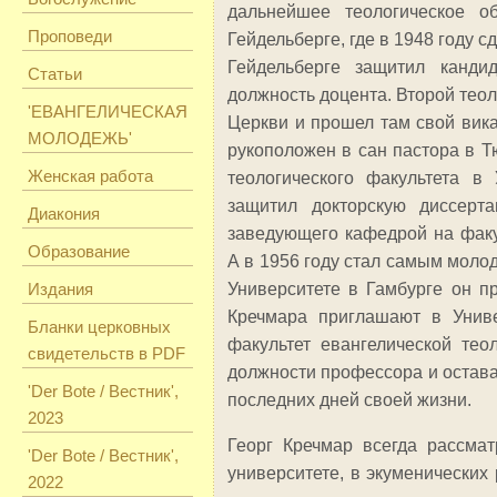
дальнейшее теологическое 
Проповеди
Гейдельберге, где в 1948 году с
Гейдельберге защитил канди
Статьи
должность доцента. Второй тео
'ЕВАНГЕЛИЧЕСКАЯ
Церкви и прошел там свой вика
МОЛОДЕЖЬ'
рукоположен в сан пастора в Т
Женская работа
теологического факультета в
защитил докторскую диссерт
Диакония
заведующего кафедрой на факул
Образование
А в 1956 году стал самым мол
Издания
Университете в Гамбурге он пр
Кречмара приглашают в Унив
Бланки церковных
факультет евангелической тео
свидетельств в PDF
должности профессора и остав
'Der Bote / Вестник',
последних дней своей жизни.
2023
Георг Кречмар всегда рассма
'Der Bote / Вестник',
университете, в экуменических
2022